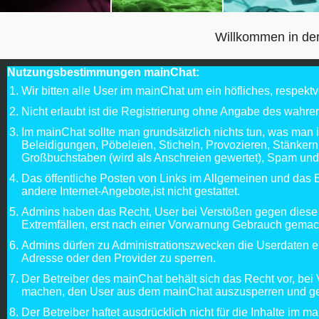
Willkommen in de
Nutzungsbestimmungen mainChat:
Wir bitten alle User im mainChat um ein höfliches, respektv
Nicht erlaubt ist die Registrierung ohne Angabe des wahren
Im mainChat sollte man grundsätzlich nichts tun, was man 
Beleidigungen, Pöbeleien, Sticheln, Provozieren, Stänker
Großbuchstaben (wird als Anschreien gewertet), Spam und
Das öffentliche Posten von Links im Allgemeinen und da
andere Internet-Angebote,ist nicht gestattet.
Admins haben das Recht, User bei Verstößen gegen diese 
Extremfällen, erst nach einer Vorwarnung Gebrauch gemac
Admins dürfen zu Administrationszwecken die Userdaten ein
Adresse oder den Provider zu sperren.
Der Betreiber des mainChat behält sich das Recht vor, b
machen, den User aus dem mainChat auszusperren und geg
Der Betreiber haftet ausdrücklich nicht für die Inhalte im m